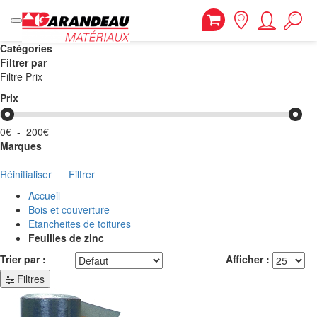
Catégories
Filtrer par
Filtre Prix
Prix
0€
-
200€
Marques
Réinitialiser
Filtrer
Accueil
Bois et couverture
Etancheites de toitures
Feuilles de zinc
Trier par :
Afficher :
Filtres