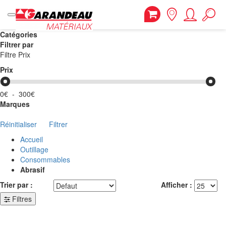
Catégories
Filtrer par
Filtre Prix
Prix
0€
-
300€
Marques
Réinitialiser
Filtrer
Accueil
Outillage
Consommables
Abrasif
Trier par :
Afficher :
Filtres