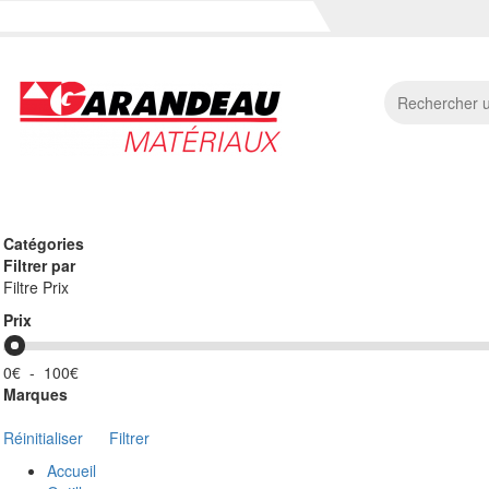
Accueil
Gros oeuvre
Bois et couverture
Amenagemen
Catégories
Filtrer par
Filtre Prix
Prix
0€
-
100€
Marques
Réinitialiser
Filtrer
Accueil