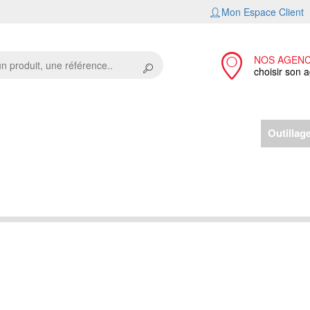
Mon Espace Client
NOS AGEN
choisir son 
t
Menuiserie
Carrelage sanitaire environnement
Outillag