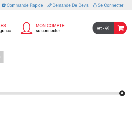
Commande Rapide
Demande De Devis
Se Connecter
CES
MON COMPTE
art - €0
agence
se connecter
e
Nos Showrooms
A propos