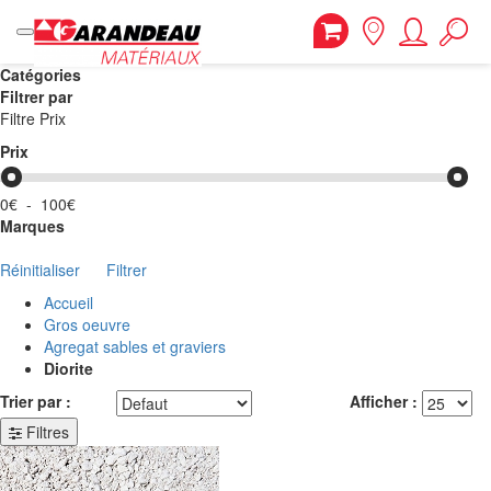
Catégories
Filtrer par
Filtre Prix
Prix
0€
-
100€
Marques
Réinitialiser
Filtrer
Accueil
Gros oeuvre
Agregat sables et graviers
Diorite
Trier par :
Afficher :
Filtres